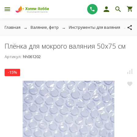
Главная
Валяние, фетр
Инструменты для валяния
Плё
Плёнка для мокрого валяния 50х75 см
Артикул:
hh061202
-15%