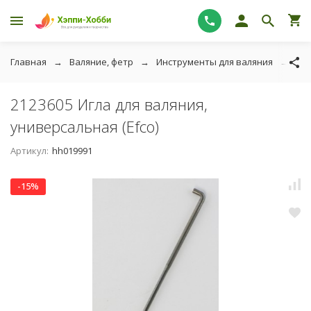
Главная
Валяние, фетр
Инструменты для валяния
212
2123605 Игла для валяния,
универсальная (Efco)
Артикул:
hh019991
-15%