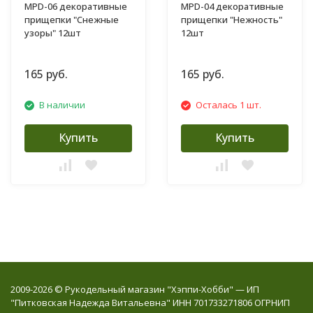
MPD-06 декоративные
MPD-04 декоративные
прищепки "Снежные
прищепки "Нежность"
узоры" 12шт
12шт
165 руб.
165 руб.
В наличии
Осталась 1 шт.
Купить
Купить
2009-2026 © Рукодельный магазин "Хэппи-Хобби" — ИП
"Питковская Надежда Витальевна" ИНН 701733271806 ОГРНИП