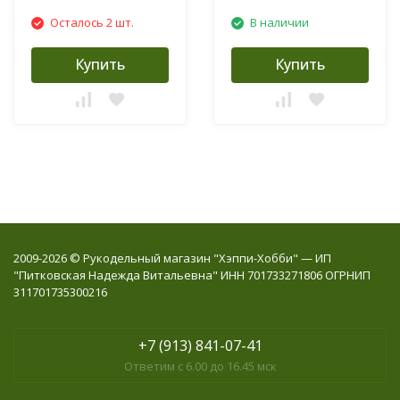
Осталось 2 шт.
В наличии
Купить
Купить
2009-2026 © Рукодельный магазин "Хэппи-Хобби" — ИП
"Питковская Надежда Витальевна" ИНН 701733271806 ОГРНИП
311701735300216
+7 (913) 841-07-41
Ответим с 6.00 до 16.45 мск