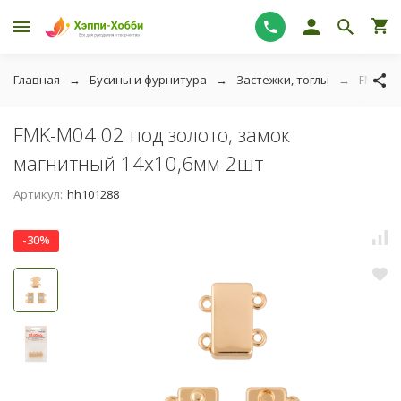
Главная
Бусины и фурнитура
Застежки, тоглы
FMK-M0
FMK-M04 02 под золото, замок
магнитный 14х10,6мм 2шт
Артикул:
hh101288
-30%