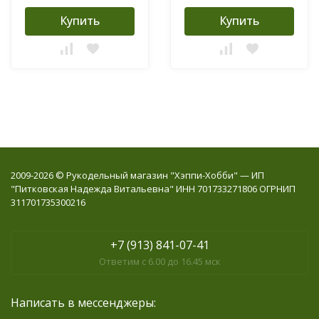
Купить
Купить
2009-2026 © Рукодельный магазин "Хэппи-Хобби" — ИП
"Питковская Надежда Витальевна" ИНН 701733271806 ОГРНИП
311701735300216
+7 (913) 841-07-41
Ответим с 6.00 до 16.45 мск
Написать в мессенджеры: