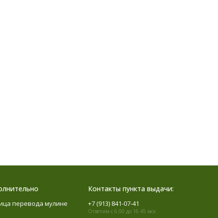
олнительно
Контакты пункта выдачи:
ица перевода мулине
+7 (913) 841-07-41
Ответим с 6.00 до 16.45 мск