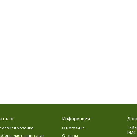
аталог
Информация
Доп
лмазная мозаика
О магазине
Табл
DMC
аборы для вышивания
Отзывы