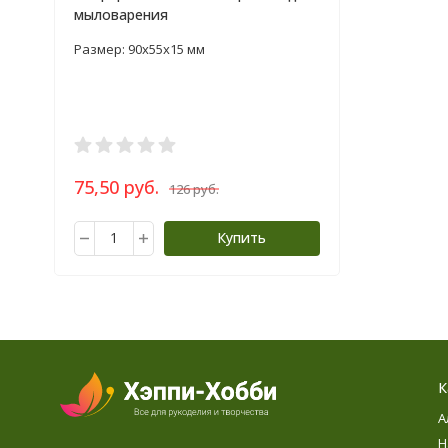
мыловарения
Размер: 90x55x15 мм
75,50 руб.
126 руб.
Купить
К
А
Н