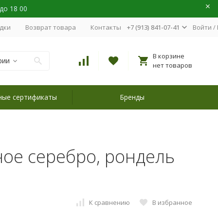
 до 18 00
идки
Возврат товара
Контакты
+7 (913) 841-07-41
Войти
/
В корзине
рии
нет товаров
ные сертификаты
Бренды
ное серебро, рондель
К сравнению
В избранное