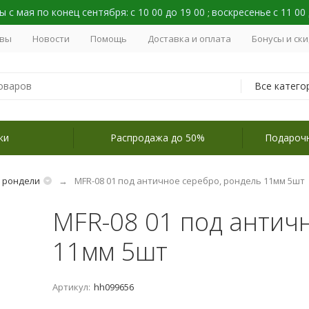
 с мая по конец сентября:
с 10 00 до 19 00
воскресенье
с 11 00
;
вы
Новости
Помощь
Доставка и оплата
Бонусы и ск
Все катего
ки
Распродажа до 50%
Подароч
, рондели
MFR-08 01 под античное серебро, рондель 11мм 5шт
MFR-08 01 под антич
11мм 5шт
Артикул:
hh099656