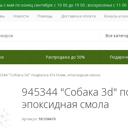
 с мая по конец сентября:
с 10 00 до 19 00
воскресенье
с 11 00
;
вы
Новости
Помощь
Доставка и оплата
Бонусы и ск
Все катего
ки
Распродажа до 50%
Подароч
5344 "Собака 3d" подвеска 47х14 мм, эпоксидная смола
945344 "Собака 3d" п
эпоксидная смола
Артикул:
hh104419