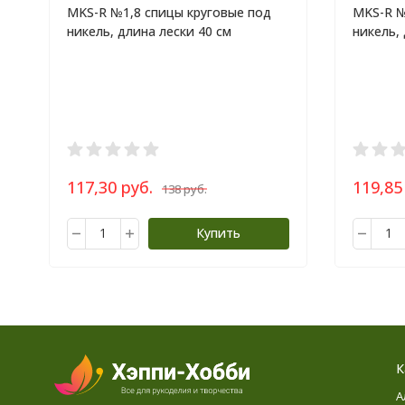
MKS-R №1,8 спицы круговые под
MKS-R №
никель, длина лески 40 см
никель,
117,30 руб.
119,85
138 руб.
Купить
К
А