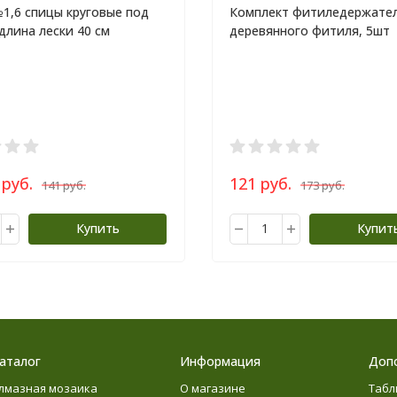
1,6 спицы круговые под
Комплект фитиледержател
 длина лески 40 см
деревянного фитиля, 5шт
 руб.
121 руб.
141 руб.
173 руб.
Купить
Купит
аталог
Информация
Доп
лмазная мозаика
О магазине
Табл