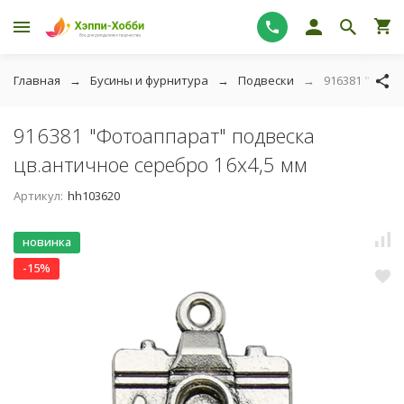
Главная
Бусины и фурнитура
Подвески
916381 "Фото
916381 "Фотоаппарат" подвеска
цв.античное серебро 16х4,5 мм
Артикул:
hh103620
новинка
-15%