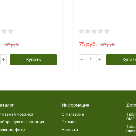
.
75 руб.
107 руб.
107 руб.
Купить
Купит
аталог
Информация
Доп
лмазная мозаика
О магазине
Табл
DMC
аборы для вышивания
Отзывы
Табл
аляние, фетр
Новости
Dime