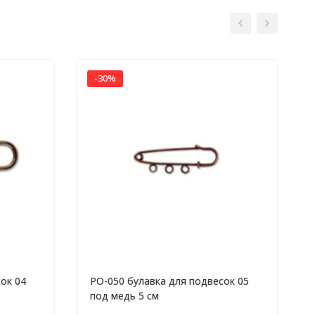
-30%
ок 04
PO-050 булавка для подвесок 05
под медь 5 см