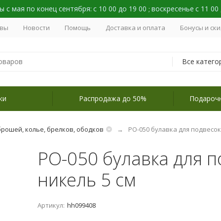
 с мая по конец сентября:
с 10 00 до 19 00
воскресенье
с 11 00
;
вы
Новости
Помощь
Доставка и оплата
Бонусы и ск
Все катего
ки
Распродажа до 50%
Подароч
брошей, колье, брелков, ободков
PO-050 булавка для подвесок
PO-050 булавка для п
никель 5 см
Артикул:
hh099408