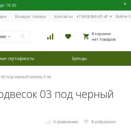
 до 18 00
идки
Возврат товара
Контакты
+7 (913) 841-07-41
Войти
/
В корзине
рии
нет товаров
ные сертификаты
Бренды
 03 под черный никель 5 см
одвесок 03 под черный
К сравнению
В избранное