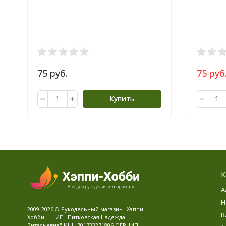
75 руб.
75 руб
Купить
К
А
Н
2009-2026 © Рукодельный магазин "Хэппи-
В
Хобби" — ИП "Питковская Надежда
Витальевна" ИНН 701733271806 ОГРНИП