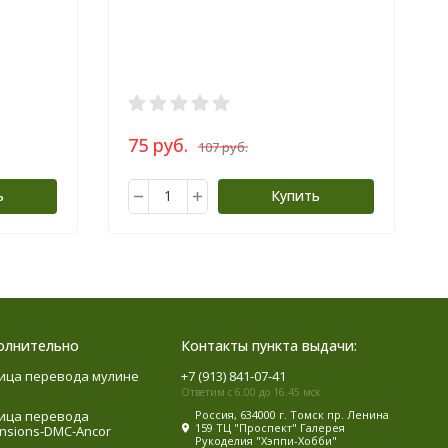
75 руб.
107 руб.
ь
Купить
олнительно
Контакты пункта выдачи:
ица перевода мулине
+7 (913) 841-07-41
Ответим с 6.00 до 16.45 мск
ица перевода
Россия, 634000 г. Томск пр. Ленина
159 ТЦ "Проспект" Галерея
nsions-DMC-Ancor
Рукоделия "Хэппи-Хобби"