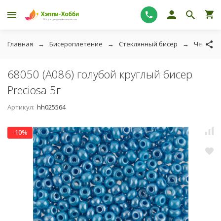
Главная
Бисероплетение
Стеклянный бисер
Чешский
68050 (A086) голубой круглый бисер
Preciosa 5г
Артикул:
hh025564
-10%