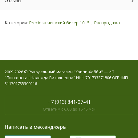
Отзывы
Категории:
Preciosa чешский бисер 10, 5г
,
Распродажа
2009-2026 © Рукодельный магазин "Хэппи-Хобби" — ИП
"Питковская Надежда Витальевна" ИНН 701733271806 ОГРНИП
311701735300216
+7 (913) 841-07-41
Ответим с 6.00 до 16.45 мск
Написать в мессенджеры: