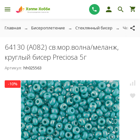
Главная
Бисероплетение
Стеклянный бисер
Чешский
64130 (A082) св.мор.волна/меланж,
круглый бисер Preciosa 5г
Артикул:
hh025563
-10%