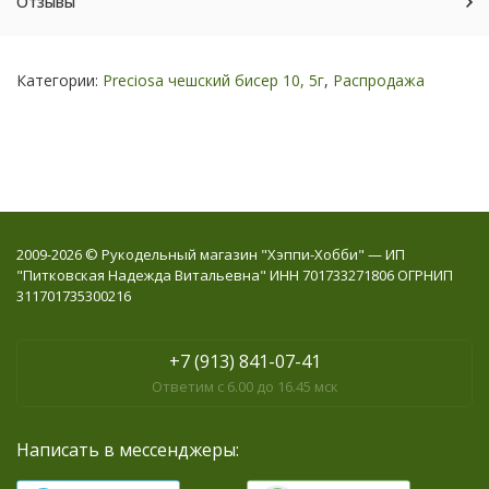
Отзывы
Категории:
Preciosa чешский бисер 10, 5г
,
Распродажа
2009-2026 © Рукодельный магазин "Хэппи-Хобби" — ИП
"Питковская Надежда Витальевна" ИНН 701733271806 ОГРНИП
311701735300216
+7 (913) 841-07-41
Ответим с 6.00 до 16.45 мск
Написать в мессенджеры: