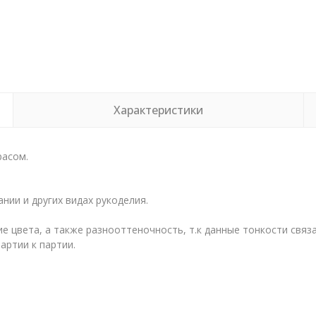
Характеристики
расом.
нии и других видах рукоделия.
е цвета, а также разнооттеночность, т.к данные тонкости свя
артии к партии.