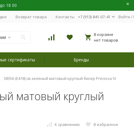
 до 18 00
идки
Возврат товара
Контакты
+7 (913) 841-07-41
Войти
/
В корзине
рии
нет товаров
ные сертификаты
Бренды
38356 (E418) св.зеленый матовый круглый бисер Preciosa 5г
ный матовый круглый
К сравнению
В избранное