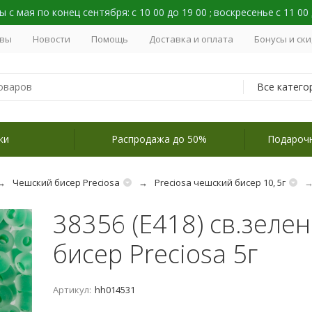
 с мая по конец сентября:
с 10 00 до 19 00
воскресенье
с 11 00
;
вы
Новости
Помощь
Доставка и оплата
Бонусы и ск
Все катего
ки
Распродажа до 50%
Подароч
Чешский бисер Preciosa
Preciosa чешский бисер 10, 5г
38356 (E418) св.зеле
бисер Preciosa 5г
Артикул:
hh014531