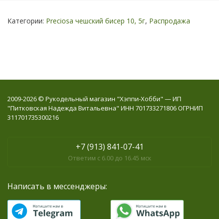
Категории:
Preciosa чешский бисер 10, 5г
,
Распродажа
2009-2026 © Рукодельный магазин "Хэппи-Хобби" — ИП
"Питковская Надежда Витальевна" ИНН 701733271806 ОГРНИП
311701735300216
+7 (913) 841-07-41
Ответим с 6.00 до 16.45 мск
Написать в мессенджеры: