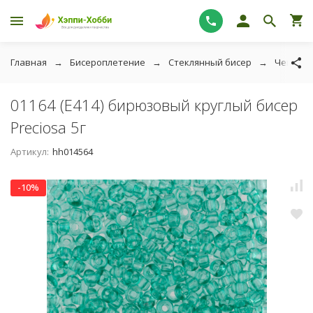
Главная
Бисероплетение
Стеклянный бисер
Чешский
01164 (E414) бирюзовый круглый бисер
Preciosa 5г
Артикул:
hh014564
-10%