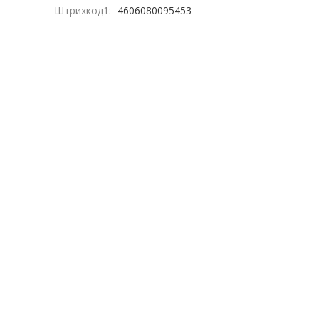
Штрихкод1:
4606080095453