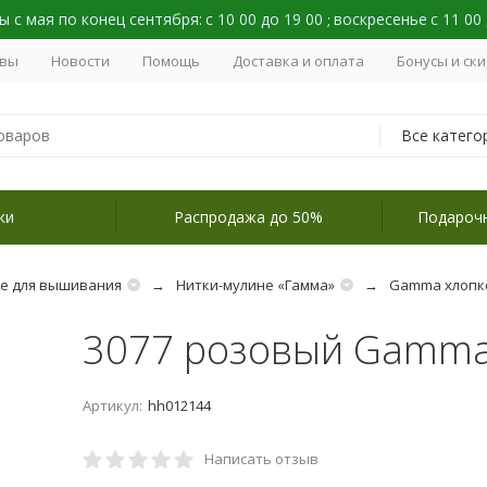
 с мая по конец сентября:
с 10 00 до 19 00
воскресенье
с 11 00
;
вы
Новости
Помощь
Доставка и оплата
Бонусы и ск
Все катего
ки
Распродажа до 50%
Подароч
не для вышивания
Нитки-мулине «Гамма»
Gamma хлопк
3077 розовый Gamm
Артикул:
hh012144
Написать отзыв