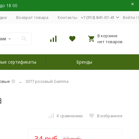
 до 18 00
идки
Возврат товара
Контакты
+7 (913) 841-07-41
Войти
/
В корзине
рии
нет товаров
ные сертификаты
Бренды
овые
3077 розовый Gamma
a
К сравнению
В избранное
34 руб.
37 руб.