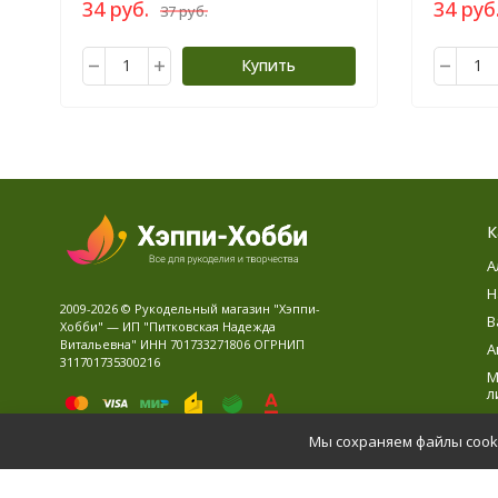
34 руб.
34 руб
37 руб.
Купить
К
А
Н
2009-2026 © Рукодельный магазин "Хэппи-
В
Хобби" — ИП "Питковская Надежда
Витальевна" ИНН 701733271806 ОГРНИП
А
311701735300216
М
л
В
Мы сохраняем файлы cooki
Д
Политика персональных данных
Карта сайта