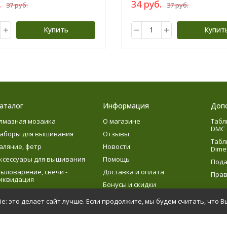
.
34 руб.
37 руб.
37 руб.
Купить
Купит
аталог
Информация
Доп
лмазная мозаика
О магазине
Табл
DMC
аборы для вышивания
Отзывы
Табл
аляние, фетр
Новости
Dime
ксессуары для вышивания
Помощь
Пода
ыловарение, свечи -
Доставка и оплата
Прав
иквидация
Бонусы и скидки
язание
e: это делает сайт лучше. Если продолжите, мы будем считать, что В
етское творчество