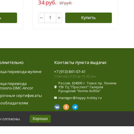
34 руб.
37 руб.
ь
Купить
олнительно
Контакты пункта выдачи:
ица перевода мулине
+7 (913) 841-07-41
Ответим с 6.00 до 16.45 мск
ица перевода
Россия, 634000 г. Томск пр. Ленина
159 ТЦ "Проспект" Галерея
nsions-DMC-Ancor
Рукоделия "Хэппи-Хобби"
рочные сертификаты
manager@happy-hobby.ru
ообладателям
Хорошо
ы согласны.