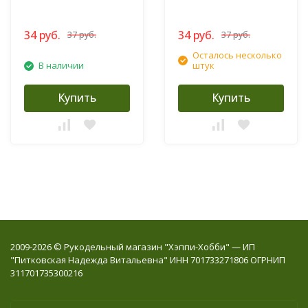
34 руб.
34 руб.
37 руб.
37 руб.
Осталось несколько
В наличии
штук
Купить
Купить
2009-2026 © Рукодельный магазин "Хэппи-Хобби" — ИП
"Питковская Надежда Витальевна" ИНН 701733271806 ОГРНИП
311701735300216