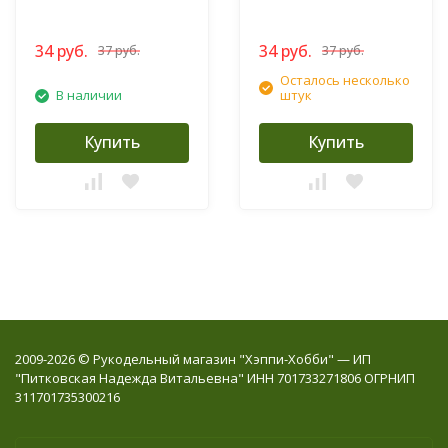
34 руб.
34 руб.
37 руб.
37 руб.
Осталось несколько
В наличии
штук
Купить
Купить
2009-2026 © Рукодельный магазин "Хэппи-Хобби" — ИП
"Питковская Надежда Витальевна" ИНН 701733271806 ОГРНИП
311701735300216