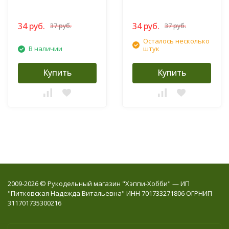
34 руб.
34 руб.
37 руб.
37 руб.
Осталось несколько
В наличии
штук
Купить
Купить
2009-2026 © Рукодельный магазин "Хэппи-Хобби" — ИП
"Питковская Надежда Витальевна" ИНН 701733271806 ОГРНИП
311701735300216