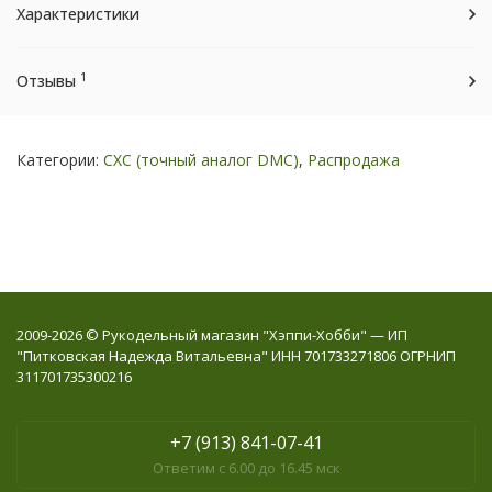
Характеристики
1
Отзывы
Категории:
СХС (точный аналог DMC)
,
Распродажа
2009-2026 © Рукодельный магазин "Хэппи-Хобби" — ИП
"Питковская Надежда Витальевна" ИНН 701733271806 ОГРНИП
311701735300216
+7 (913) 841-07-41
Ответим с 6.00 до 16.45 мск