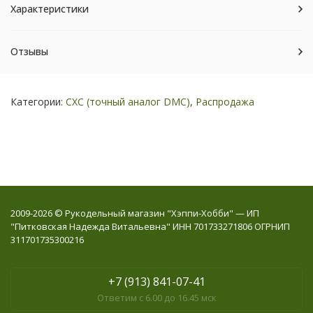
Характеристики
Отзывы
Категории:
СХС (точный аналог DMC)
,
Распродажа
2009-2026 © Рукодельный магазин "Хэппи-Хобби" — ИП
"Питковская Надежда Витальевна" ИНН 701733271806 ОГРНИП
311701735300216
+7 (913) 841-07-41
Ответим с 6.00 до 16.45 мск