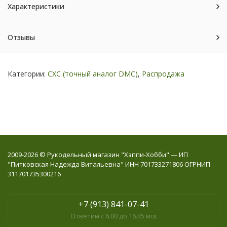
Характеристики
Отзывы
Категории:
СХС (точный аналог DMC)
,
Распродажа
2009-2026 © Рукодельный магазин "Хэппи-Хобби" — ИП
"Питковская Надежда Витальевна" ИНН 701733271806 ОГРНИП
311701735300216
+7 (913) 841-07-41
Ответим с 6.00 до 16.45 мск