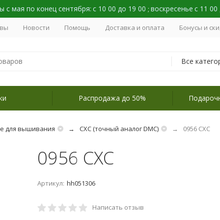
 с мая по конец сентября:
с 10 00 до 19 00
воскресенье
с 11 00
;
вы
Новости
Помощь
Доставка и оплата
Бонусы и ск
Все катего
ки
Распродажа до 50%
Подароч
не для вышивания
СХС (точный аналог DMC)
0956 СХС
0956 СХС
Артикул:
hh051306
Написать отзыв