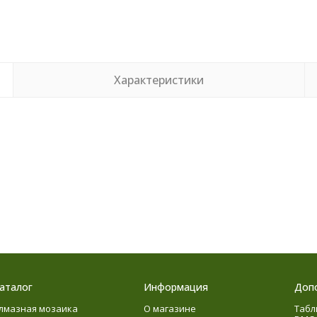
Характеристики
аталог
Информация
Доп
лмазная мозаика
О магазине
Табл