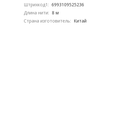
Штрихкод1:
6993109525236
Длина нити:
8 м
Страна изготовитель:
Китай