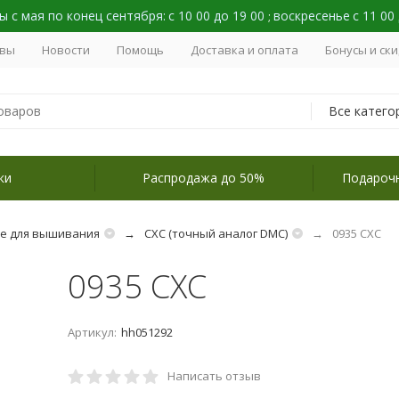
 с мая по конец сентября:
с 10 00 до 19 00
воскресенье
с 11 00
;
вы
Новости
Помощь
Доставка и оплата
Бонусы и ск
Все катего
ки
Распродажа до 50%
Подароч
не для вышивания
СХС (точный аналог DMC)
0935 СХС
0935 СХС
Артикул:
hh051292
Написать отзыв