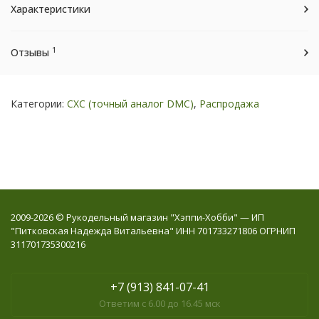
Характеристики
1
Отзывы
Категории:
СХС (точный аналог DMC)
,
Распродажа
2009-2026 © Рукодельный магазин "Хэппи-Хобби" — ИП
"Питковская Надежда Витальевна" ИНН 701733271806 ОГРНИП
311701735300216
+7 (913) 841-07-41
Ответим с 6.00 до 16.45 мск