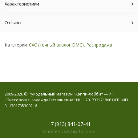
Характеристики
Отзывы
Категории:
СХС (точный аналог DMC)
,
Распродажа
2009-2026 © Рукодельный магазин "Хэппи-Хобби" — ИП
"Питковская Надежда Витальевна" ИНН 701733271806 ОГРНИП
311701735300216
+7 (913) 841-07-41
Ответим с 6.00 до 16.45 мск