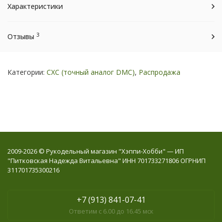
Характеристики
3
Отзывы
Категории:
СХС (точный аналог DMC)
,
Распродажа
2009-2026 © Рукодельный магазин "Хэппи-Хобби" — ИП
"Питковская Надежда Витальевна" ИНН 701733271806 ОГРНИП
311701735300216
+7 (913) 841-07-41
Ответим с 6.00 до 16.45 мск