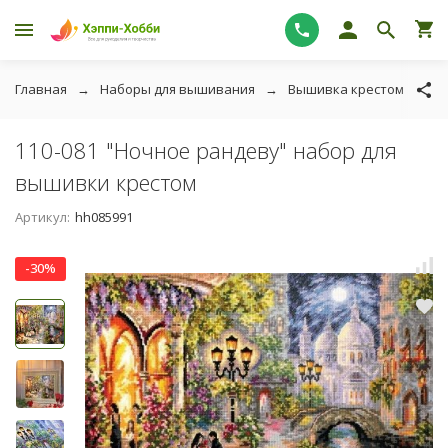
Главная
Наборы для вышивания
Вышивка крестом
Ч
110-081 "Ночное рандеву" набор для
вышивки крестом
Артикул:
hh085991
-30%