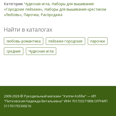
Категории:
Чудесная игла
,
Наборы для вышивания
«Городские пейзажи»
,
Наборы для вышивания крестиком
«Любовь»
,
Парочки
,
Распродажа
Найти в каталогах
любовь-романтика
пейзажи городские
парочки
средние
Чудесная игла
2009-2026 © Рукодельный магазин "Хэппи-Хобби" — ИП
"Питковская Надежда Витальевна" ИНН 701733271806 ОГРНИП
311701735300216